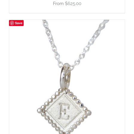
$
625.00
Save