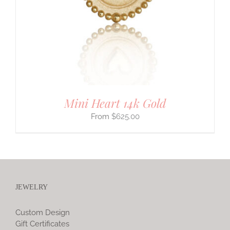
Mini Heart 14k Gold
$
625.00
JEWELRY
Custom Design
Gift Certificates