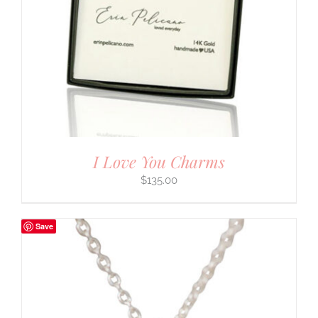
I Love You Charms
$
135.00
Save