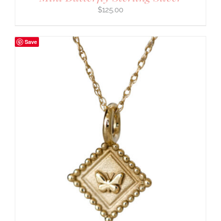
$
125.00
Save