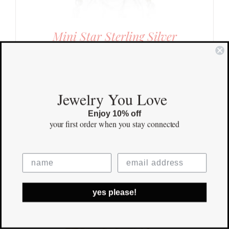
Mini Star Sterling Silver
$
125.00
Save
Jewelry You Love
Enjoy 10% off
your first order
when you stay connected
yes please!