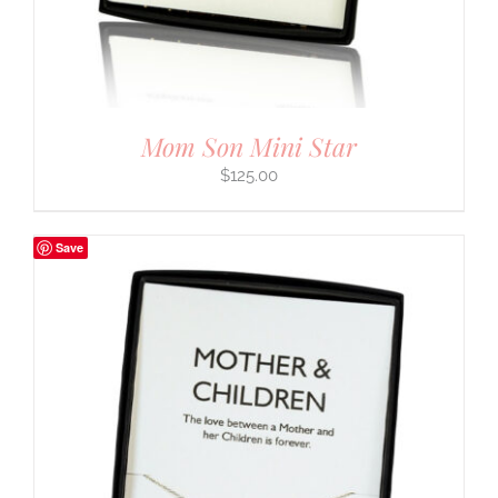
Mom Son Mini Star
$
125.00
Save