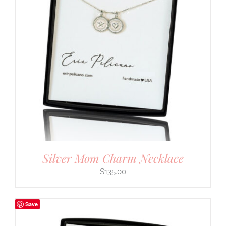
Silver Mom Charm Necklace
$
135.00
Save