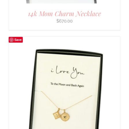
14k Mom Charm Necklace
$
670.00
Save