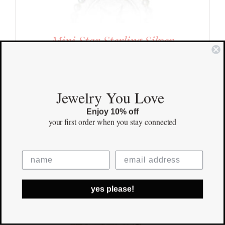
Mini Star Sterling Silver
$
125.00
Save
Jewelry You Love
Enjoy 10% off
your first order
when you stay connected
yes please!