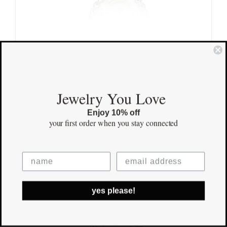
Mini Cross Sterling Silver
$
125.00
Jewelry You Love
Save
Out of stock
Enjoy 10% off
your first order
when you stay connected
yes please!