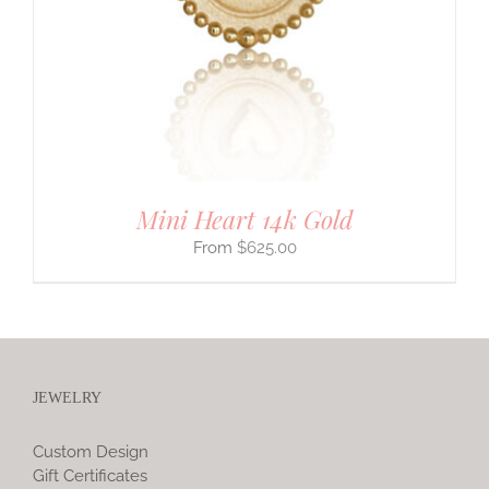
Mini Heart 14k Gold
$
625.00
JEWELRY
Custom Design
Gift Certificates