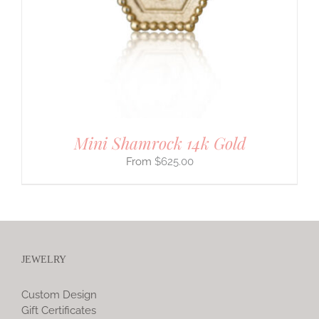
Mini Shamrock 14k Gold
$
625.00
JEWELRY
Custom Design
Gift Certificates