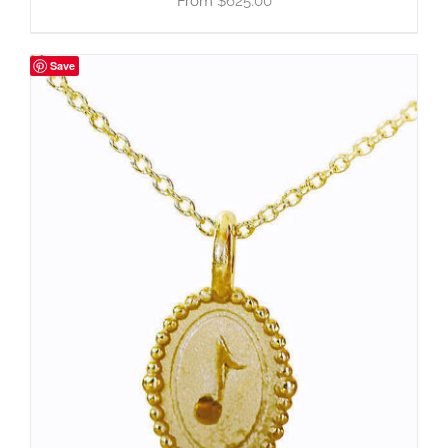
$
625.00
Save