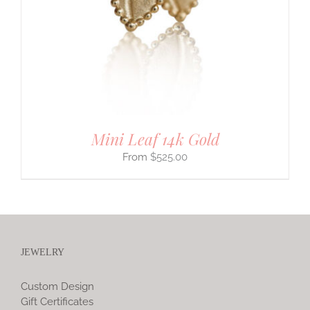
Mini Leaf 14k Gold
$
525.00
JEWELRY
Custom Design
Gift Certificates