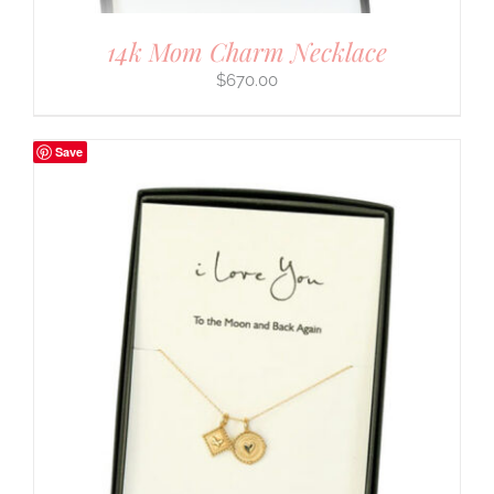
14k Mom Charm Necklace
$
670.00
Save