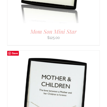
Mom Son Mini Star
$
125.00
Save