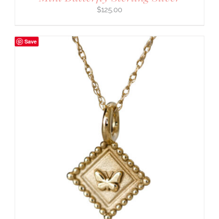
$
125.00
Save