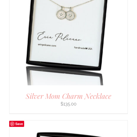
Silver Mom Charm Necklace
$
135.00
Save