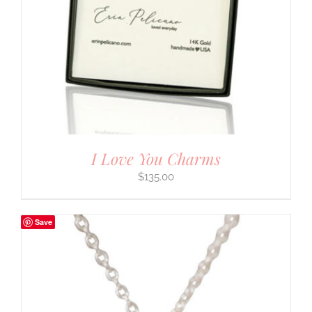
I Love You Charms
$
135.00
Save