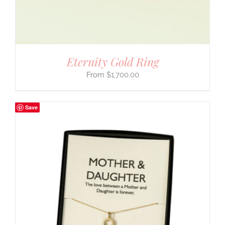
Eternity Gold Ring
$
1,700.00
Save