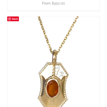
$
950.00
Save