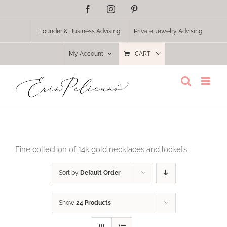
Skip
Facebook
Instagram
Pinterest
to
content
Founder & Business Advising
Private Jewelry Advising
My Account
CART
Fine collection of 14k gold necklaces and lockets
Sort by
Default Order
Show
24 Products