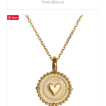
$
625.00
Save